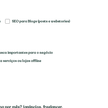
s
SEO para Blogs (posts e webstories)
usca importantes para o negócio
 serviços ou lojas offline
g por mês? (anúncios, freelancer,