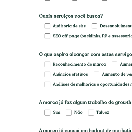
Quais serviços você busca?
Auditoria de site
Desenvolvimento
SEO off-page (backlinks, RP e assessori
O que aspira alcançar com estes serviço
Reconhecimento de marca
Aumen
Anúncios efetivos
Aumento de ven
Análises de melhorias e oportunidades 
A marca já faz algum trabalho de growt
Sim
Não
Talvez
A marca já possui um budget de marketin