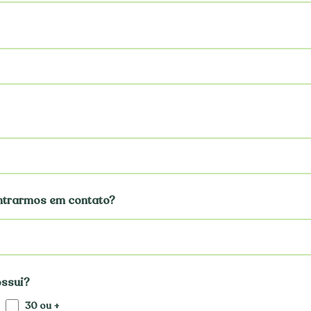
ntrarmos em contato?
ossui?
30 ou +