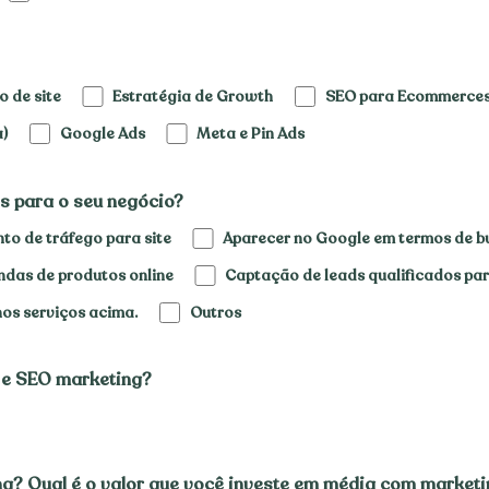
 de site
Estratégia de Growth
SEO para Ecommerce
a)
Google Ads
Meta e Pin Ads
s para o seu negócio?
to de tráfego para site
Aparecer no Google em termos de b
das de produtos online
Captação de leads qualificados para
nos serviços acima.
Outros
h e SEO marketing?
g? Qual é o valor que você investe em média com marketin